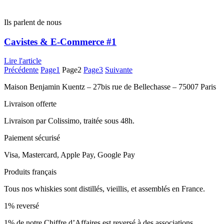
Ils parlent de nous
Cavistes & E-Commerce #1
Lire l'article
Précédente
Page
1
Page
2
Page
3
Suivante
Maison Benjamin Kuentz – 27bis rue de Bellechasse – 75007 Paris
Livraison offerte
Livraison par Colissimo, traitée sous 48h.
Paiement sécurisé
Visa, Mastercard, Apple Pay, Google Pay
Produits français
Tous nos whiskies sont distillés, vieillis, et assemblés en France.
1% reversé
1% de notre Chiffre d’Affaires est reversé à des associations.