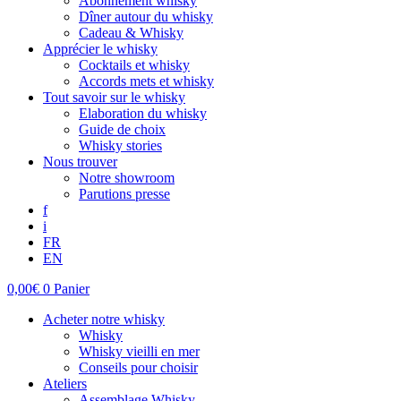
Abonnement whisky
Dîner autour du whisky
Cadeau & Whisky
Apprécier le whisky
Cocktails et whisky
Accords mets et whisky
Tout savoir sur le whisky
Elaboration du whisky
Guide de choix
Whisky stories
Nous trouver
Notre showroom
Parutions presse
f
i
FR
EN
0,00
€
0
Panier
Acheter notre whisky
Whisky
Whisky vieilli en mer
Conseils pour choisir
Ateliers
Assemblage Whisky