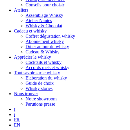
Conseils pour choisir
Ateliers
Assemblage Whisky
Atelier Nantes
Whisky & Chocolat
Cadeau et whisky
Coffret dégustation whisky
Abonnement whisky
Dîner autour du whisky
Cadeau & Whisky
Apprécier le whisky
Cocktails et whisky
Accords mets et whisky
Tout savoir sur le whisky
Elaboration du whisky
Guide de choix
Whisky stories
Nous trouver
Notre showroom
Parutions presse
f
i
FR
EN