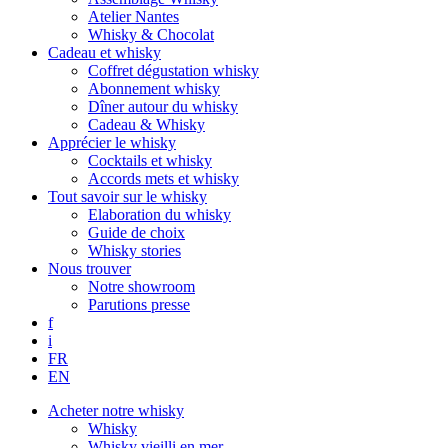
Atelier Nantes
Whisky & Chocolat
Cadeau et whisky
Coffret dégustation whisky
Abonnement whisky
Dîner autour du whisky
Cadeau & Whisky
Apprécier le whisky
Cocktails et whisky
Accords mets et whisky
Tout savoir sur le whisky
Elaboration du whisky
Guide de choix
Whisky stories
Nous trouver
Notre showroom
Parutions presse
f
i
FR
EN
Acheter notre whisky
Whisky
Whisky vieilli en mer