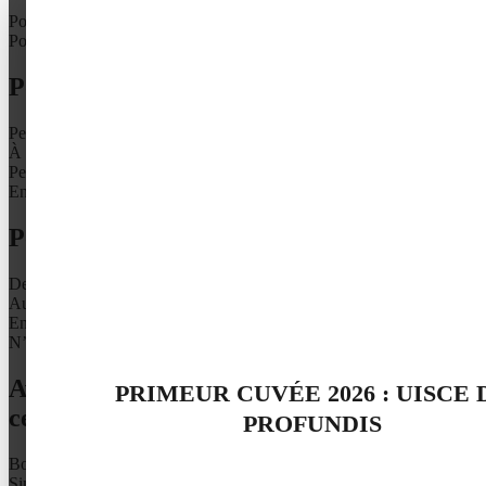
Pour offrir
Pour vous
Pour vous : le whisky, à quel moment ?
Peu importe il n’y a pas d’heure pour le malt
À l’apéritif, pour annoncer un repas
Pendant le repas, il se marie bien aux mets fins
En fin de repas, pour terminer sur une note maltée
Pour vous, un whisky se déguste :
Devant un beau jardin, pour accompagner l’élégance du paysage
Au coin de la cheminé, pour un moment chaleureux
En compagnie de bons mets et de bons mots
N’importe où, c’est le whisky qui amène l’endroit et l’humeur
Avec quelle personnalité partageriez-vous
PRIMEUR CUVÉE 2026 : UISCE 
ce whisky ?
PROFUNDIS
Boris Vian
Simone de Beauvoir