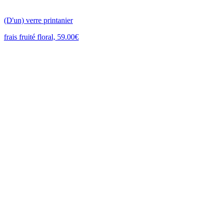
(D'un) verre printanier
frais fruité floral, 59.00€