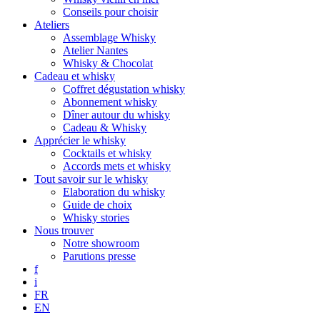
Conseils pour choisir
Ateliers
Assemblage Whisky
Atelier Nantes
Whisky & Chocolat
Cadeau et whisky
Coffret dégustation whisky
Abonnement whisky
Dîner autour du whisky
Cadeau & Whisky
Apprécier le whisky
Cocktails et whisky
Accords mets et whisky
Tout savoir sur le whisky
Elaboration du whisky
Guide de choix
Whisky stories
Nous trouver
Notre showroom
Parutions presse
f
i
FR
EN