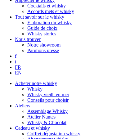
Apprécier le whisky
Cocktails et whisky
Accords mets et whisky
Tout savoir sur le whisky
Elaboration du whisky
Guide de choix
Whisky stories
Nous trouver
Notre showroom
Parutions presse
f
i
FR
EN
Acheter notre whisky
Whisky
Whisky vieilli en mer
Conseils pour choisir
Ateliers
Assemblage Whisky
Atelier Nantes
Whisky & Chocolat
Cadeau et whisky
Coffret dégustation whisky