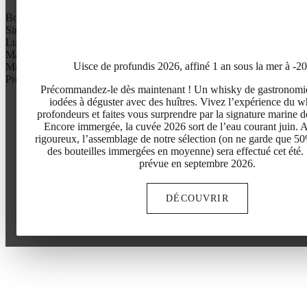
Boris Vian
Simone de Beauvoir
Lucchini
Marguerite Duras
Uisce de profundis 2026, affiné 1 an sous la mer à -2
Ma séléction
Profile aromatique
Précommandez-le dès maintenant ! Un whisky de gastronomi
iodées à déguster avec des huîtres. Vivez l’expérience du w
profondeurs et faites vous surprendre par la signature marine d
Encore immergée, la cuvée 2026 sort de l’eau courant juin. A
rigoureux, l’assemblage de notre sélection (on ne garde que 5
des bouteilles immergées en moyenne) sera effectué cet été.
prévue en septembre 2026.
DÉCOUVRIR