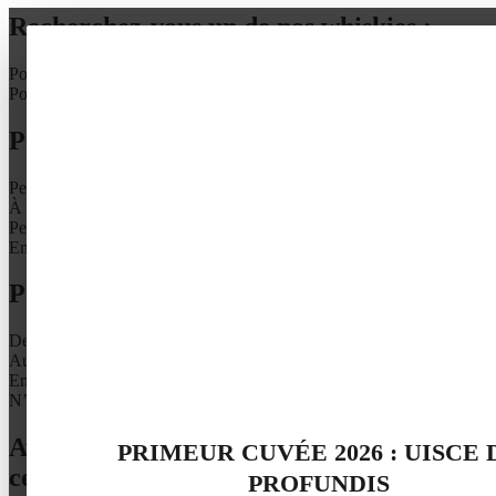
Recherchez-vous un de nos whiskies :
Pour offrir
Pour vous
Pour vous : le whisky, à quel moment ?
Peu importe il n’y a pas d’heure pour le malt
À l’apéritif, pour annoncer un repas
Pendant le repas, il se marie bien aux mets fins
En fin de repas, pour terminer sur une note maltée
Pour vous, un whisky se déguste :
Devant un beau jardin, pour accompagner l’élégance du paysage
Au coin de la cheminé, pour un moment chaleureux
En compagnie de bons mets et de bons mots
N’importe où, c’est le whisky qui amène l’endroit et l’humeur
Avec quelle personnalité partageriez-vous
PRIMEUR CUVÉE 2026 : UISCE 
ce whisky ?
PROFUNDIS