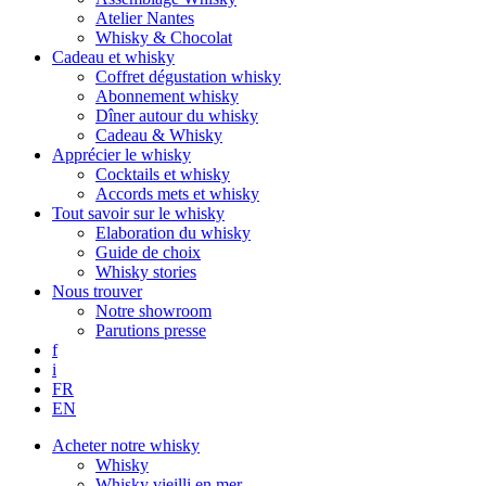
Atelier Nantes
Whisky & Chocolat
Cadeau et whisky
Coffret dégustation whisky
Abonnement whisky
Dîner autour du whisky
Cadeau & Whisky
Apprécier le whisky
Cocktails et whisky
Accords mets et whisky
Tout savoir sur le whisky
Elaboration du whisky
Guide de choix
Whisky stories
Nous trouver
Notre showroom
Parutions presse
f
i
FR
EN
Acheter notre whisky
Whisky
Whisky vieilli en mer