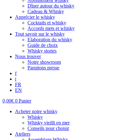
Abonnement whisky
Dîner autour du whisky
Cadeau & Whisky
Apprécier le whisky
Cocktails et whisky
Accords mets et whisky
Tout savoir sur le whisky
Elaboration du whisky
Guide de choix
Whisky stories
Nous trouver
Notre showroom
Parutions presse
f
i
FR
EN
0,00
€
0
Panier
Acheter notre whisky
Whisky
Whisky vieilli en mer
Conseils pour choisir
Ateliers
Assemblage Whisky