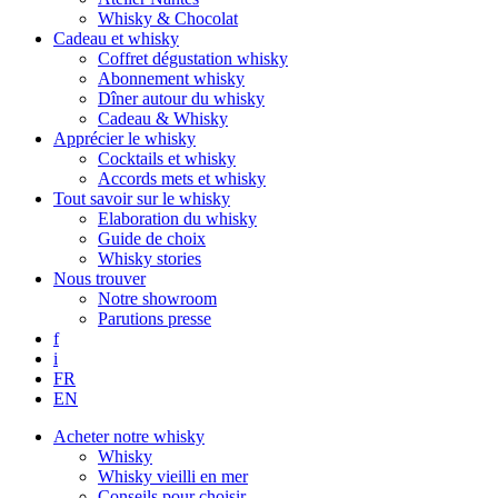
Whisky & Chocolat
Cadeau et whisky
Coffret dégustation whisky
Abonnement whisky
Dîner autour du whisky
Cadeau & Whisky
Apprécier le whisky
Cocktails et whisky
Accords mets et whisky
Tout savoir sur le whisky
Elaboration du whisky
Guide de choix
Whisky stories
Nous trouver
Notre showroom
Parutions presse
f
i
FR
EN
Acheter notre whisky
Whisky
Whisky vieilli en mer
Conseils pour choisir