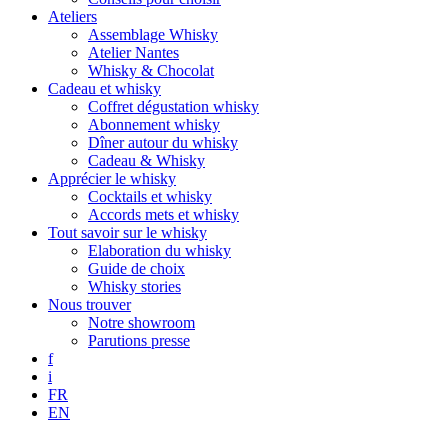
Ateliers
Assemblage Whisky
Atelier Nantes
Whisky & Chocolat
Cadeau et whisky
Coffret dégustation whisky
Abonnement whisky
Dîner autour du whisky
Cadeau & Whisky
Apprécier le whisky
Cocktails et whisky
Accords mets et whisky
Tout savoir sur le whisky
Elaboration du whisky
Guide de choix
Whisky stories
Nous trouver
Notre showroom
Parutions presse
f
i
FR
EN