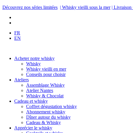
Découvrez nos séries limitées
| Whisky vieilli sous la mer
| Livraison
FR
EN
Acheter notre whisky
Whisky
Whisky vieilli en mer
Conseils pour choisir
Ateliers
Assemblage Whisky
Atelier Nantes
Whisky & Chocolat
Cadeau et whisky
Coffret dégustation whisky
Abonnement whisky
Dîner autour du whisky
Cadeau & Whisky
Apprécier le whisky