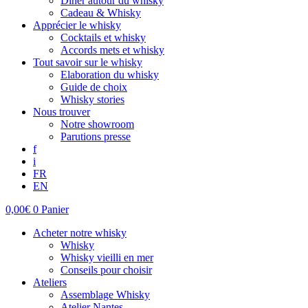
Dîner autour du whisky
Cadeau & Whisky
Apprécier le whisky
Cocktails et whisky
Accords mets et whisky
Tout savoir sur le whisky
Elaboration du whisky
Guide de choix
Whisky stories
Nous trouver
Notre showroom
Parutions presse
f
i
FR
EN
0,00
€
0
Panier
Acheter notre whisky
Whisky
Whisky vieilli en mer
Conseils pour choisir
Ateliers
Assemblage Whisky
Atelier Nantes