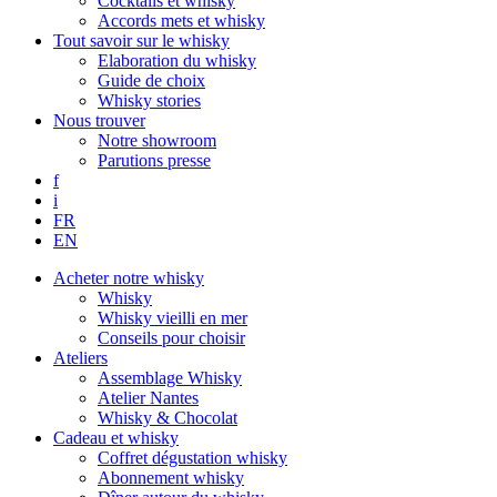
Cocktails et whisky
Accords mets et whisky
Tout savoir sur le whisky
Elaboration du whisky
Guide de choix
Whisky stories
Nous trouver
Notre showroom
Parutions presse
f
i
FR
EN
Acheter notre whisky
Whisky
Whisky vieilli en mer
Conseils pour choisir
Ateliers
Assemblage Whisky
Atelier Nantes
Whisky & Chocolat
Cadeau et whisky
Coffret dégustation whisky
Abonnement whisky