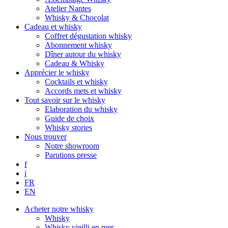
Atelier Nantes
Whisky & Chocolat
Cadeau et whisky
Coffret dégustation whisky
Abonnement whisky
Dîner autour du whisky
Cadeau & Whisky
Apprécier le whisky
Cocktails et whisky
Accords mets et whisky
Tout savoir sur le whisky
Elaboration du whisky
Guide de choix
Whisky stories
Nous trouver
Notre showroom
Parutions presse
f
i
FR
EN
Acheter notre whisky
Whisky
Whisky vieilli en mer