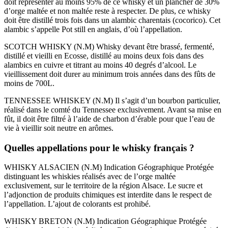
doit représenter au moins 95% de ce whisky et un plancher de 30%
d’orge maltée et non maltée reste à respecter. De plus, ce whisky
doit être distillé trois fois dans un alambic charentais (cocorico). Cet
alambic s’appelle Pot still en anglais, d’où l’appellation.
SCOTCH WHISKY (N.M) Whisky devant être brassé, fermenté,
distillé et vieilli en Ecosse, distillé au moins deux fois dans des
alambics en cuivre et titrant au moins 40 degrés d’alcool. Le
vieillissement doit durer au minimum trois années dans des fûts de
moins de 700L.
TENNESSEE WHISKEY (N.M) Il s’agit d’un bourbon particulier,
réalisé dans le comté du Tennessee exclusivement. Avant sa mise en
fût, il doit être filtré à l’aide de charbon d’érable pour que l’eau de
vie à vieillir soit neutre en arômes.
Quelles appellations pour le whisky français ?
WHISKY ALSACIEN (N.M) Indication Géographique Protégée
distinguant les whiskies réalisés avec de l’orge maltée
exclusivement, sur le territoire de la région Alsace. Le sucre et
l’adjonction de produits chimiques est interdite dans le respect de
l’appellation. L’ajout de colorants est prohibé.
WHISKY BRETON (N.M) Indication Géographique Protégée