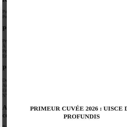
Pour offrir
Pour vous
Pour vous : le whisky, à quel moment ?
Peu importe il n’y a pas d’heure pour le malt
À l’apéritif, pour annoncer un repas
Pendant le repas, il se marie bien aux mets fins
En fin de repas, pour terminer sur une note maltée
Pour vous, un whisky se déguste :
Devant un beau jardin, pour accompagner l’élégance du paysage
Au coin de la cheminé, pour un moment chaleureux
En compagnie de bons mets et de bons mots
N’importe où, c’est le whisky qui amène l’endroit et l’humeur
Avec quelle personnalité partageriez-vous
PRIMEUR CUVÉE 2026 : UISCE 
ce whisky ?
PROFUNDIS
Boris Vian