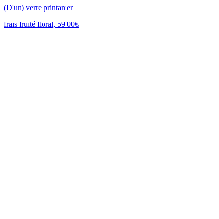
(D'un) verre printanier
frais fruité floral, 59.00€