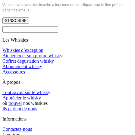
Vous pouvez vous désinscrire à tout moment en cliquant sur le lien présent
dans nos emails.
S'INSCRIRE
Les Whiskies
Whiskies d’exception
Atelier créer son propre whisky
Coffret dégustation whisky
Abonnement whisky
Accessoires
À propos
Tout savoir sur le whisky
Apprécier le whisky
où
trouver
nos whiskies
Ils parlent de nous
Informations
Contactez-nous
Livraison