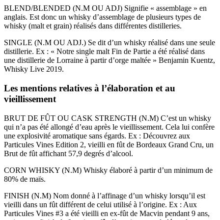
BLEND/BLENDED (N.M OU ADJ) Signifie « assemblage » en
anglais. Est donc un whisky d’assemblage de plusieurs types de
whisky (malt et grain) réalisés dans différentes distilleries.
SINGLE (N.M OU ADJ.) Se dit d’un whisky réalisé dans une seule
distillerie. Ex : « Notre single malt Fin de Partie a été réalisé dans
une distillerie de Lorraine à partir d’orge maltée » Benjamin Kuentz,
Whisky Live 2019.
Les mentions relatives à l’élaboration et au
vieillissement
BRUT DE FÛT OU CASK STRENGTH (N.M) C’est un whisky
qui n’a pas été allongé d’eau après le vieillissement. Cela lui confère
une explosivité aromatique sans égards. Ex : Découvrez aux
Particules Vines Edition 2, vieilli en fût de Bordeaux Grand Cru, un
Brut de fût affichant 57,9 degrés d’alcool.
CORN WHISKY (N.M) Whisky élaboré à partir d’un minimum de
80% de maïs.
FINISH (N.M) Nom donné à l’affinage d’un whisky lorsqu’il est
vieilli dans un fût différent de celui utilisé à l’origine. Ex : Aux
Particules Vines #3 a été vieilli en ex-fût de Macvin pendant 9 ans,