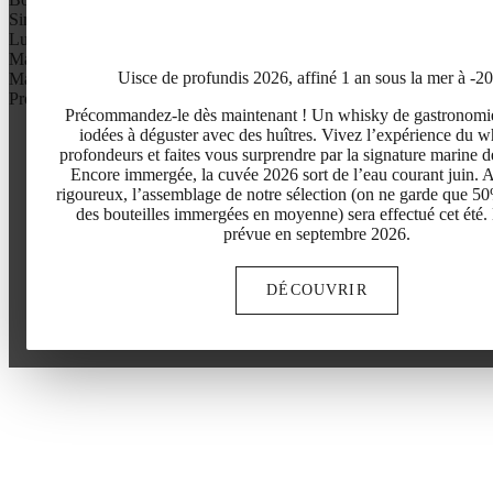
Simone de Beauvoir
Lucchini
Marguerite Duras
Uisce de profundis 2026, affiné 1 an sous la mer à -2
Ma séléction
Profile aromatique
Précommandez-le dès maintenant ! Un whisky de gastronomi
iodées à déguster avec des huîtres. Vivez l’expérience du w
profondeurs et faites vous surprendre par la signature marine d
Encore immergée, la cuvée 2026 sort de l’eau courant juin. A
rigoureux, l’assemblage de notre sélection (on ne garde que 5
des bouteilles immergées en moyenne) sera effectué cet été.
prévue en septembre 2026.
DÉCOUVRIR