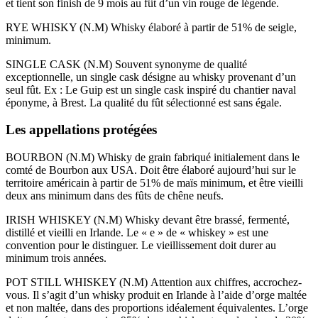
et tient son finish de 9 mois au fût d’un vin rouge de légende.
RYE WHISKY (N.M) Whisky élaboré à partir de 51% de seigle,
minimum.
SINGLE CASK (N.M) Souvent synonyme de qualité
exceptionnelle, un single cask désigne au whisky provenant d’un
seul fût. Ex : Le Guip est un single cask inspiré du chantier naval
éponyme, à Brest. La qualité du fût sélectionné est sans égale.
Les appellations protégées
BOURBON (N.M) Whisky de grain fabriqué initialement dans le
comté de Bourbon aux USA. Doit être élaboré aujourd’hui sur le
territoire américain à partir de 51% de maïs minimum, et être vieilli
deux ans minimum dans des fûts de chêne neufs.
IRISH WHISKEY (N.M) Whisky devant être brassé, fermenté,
distillé et vieilli en Irlande. Le « e » de « whiskey » est une
convention pour le distinguer. Le vieillissement doit durer au
minimum trois années.
POT STILL WHISKEY (N.M) Attention aux chiffres, accrochez-
vous. Il s’agit d’un whisky produit en Irlande à l’aide d’orge maltée
et non maltée, dans des proportions idéalement équivalentes. L’orge