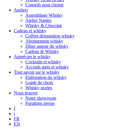
Conseils pour choisir
Ateliers
Assemblage Whisky
Atelier Nantes
Whisky & Chocolat
Cadeau et whisky
Coffret dégustation whisky
Abonnement whisky
Dîner autour du whisky
Cadeau & Whisky
Apprécier le whisky
Cocktails et whisky
Accords mets et whisky
Tout savoir sur le whisky
Elaboration du whisky
Guide de choix
Whisky stories
Nous trouver
Notre showroom
Parutions presse
f
i
FR
EN