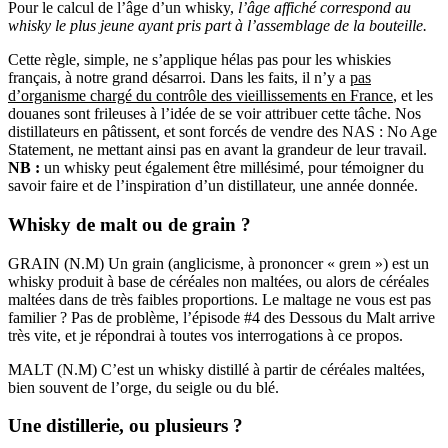
Pour le calcul de l’âge d’un whisky,
l’âge affiché correspond au
whisky le plus jeune ayant pris part à l’assemblage de la bouteille.
Cette règle, simple, ne s’applique hélas pas pour les whiskies
français, à notre grand désarroi. Dans les faits, il n’y a
pas
d’organisme chargé du contrôle des vieillissements en France
, et les
douanes sont frileuses à l’idée de se voir attribuer cette tâche. Nos
distillateurs en pâtissent, et sont forcés de vendre des NAS : No Age
Statement, ne mettant ainsi pas en avant la grandeur de leur travail.
NB :
un whisky peut également être millésimé, pour témoigner du
savoir faire et de l’inspiration d’un distillateur, une année donnée.
Whisky de malt ou de grain ?
GRAIN (N.M) Un grain (anglicisme, à prononcer « ɡreɪn ») est un
whisky produit à base de céréales non maltées, ou alors de céréales
maltées dans de très faibles proportions. Le maltage ne vous est pas
familier ? Pas de problème, l’épisode #4 des Dessous du Malt arrive
très vite, et je répondrai à toutes vos interrogations à ce propos.
MALT (N.M) C’est un whisky distillé à partir de céréales maltées,
bien souvent de l’orge, du seigle ou du blé.
Une distillerie, ou plusieurs ?