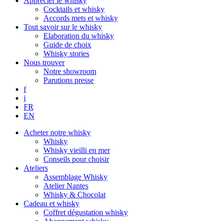
Apprécier le whisky
Cocktails et whisky
Accords mets et whisky
Tout savoir sur le whisky
Elaboration du whisky
Guide de choix
Whisky stories
Nous trouver
Notre showroom
Parutions presse
f
i
FR
EN
Acheter notre whisky
Whisky
Whisky vieilli en mer
Conseils pour choisir
Ateliers
Assemblage Whisky
Atelier Nantes
Whisky & Chocolat
Cadeau et whisky
Coffret dégustation whisky